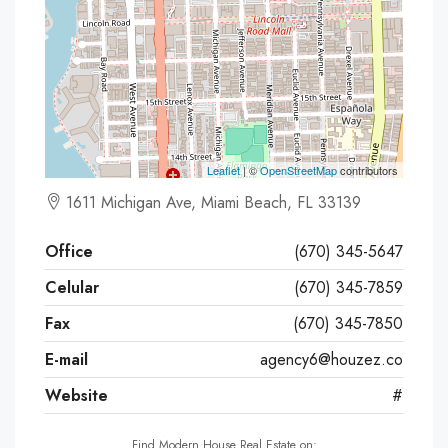
Leaflet
| ©
OpenStreetMap
contributors
1611 Michigan Ave, Miami Beach, FL 33139
Office
(670) 345-5647
Celular
(670) 345-7859
Fax
(670) 345-7850
E-mail
agency6@houzez.co
Website
#
Find Modern House Real Estate on: